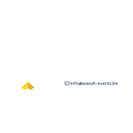
info@waouh-events.be
+
32 476 01 73 23
Province de Namur, Wallonie
(Belgique)